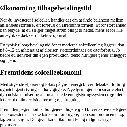
Økonomi og tilbagebetalingstid
Når du investerer i solceller, handler det om at finde balancen mellem
anlæggets størrelse, dit forbrug og afregningsformen. Et for stort anlæg
kan betyde, at du sælger meget strøm billigt til nettet, mens et for lille
anlæg ikke dækker dit behov optimalt.
En typisk tilbagebetalingstid for et moderne solcelleanlæg ligger i dag
på 8–12 år, afhængigt af elpriser, støtteordninger og egetforbrug. Jo
bedre du udnytter din egen produktion, desto hurtigere tjener anlægget
sig hjem.
Fremtidens solcelleøkonomi
Med stigende elpriser og fokus på grøn energi bliver fleksibelt forbrug
og intelligent styring stadig vigtigere. Nye løsninger som smarte elnet,
dynamiske elpriser og automatiserede energistyringssystemer gør det
lettere at optimere både forbrug og afregning.
Fremtiden peger mod, at boligejere i højere grad bliver aktive deltagere
i energisystemet – ikke bare som forbrugere, men som producenter og
lagrere af strøm. Det giver både økonomiske og miljømæssige
gevinster.