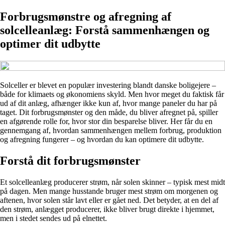
Forbrugsmønstre og afregning af
solcelleanlæg: Forstå sammenhængen og
optimer dit udbytte
Solceller er blevet en populær investering blandt danske boligejere –
både for klimaets og økonomiens skyld. Men hvor meget du faktisk får
ud af dit anlæg, afhænger ikke kun af, hvor mange paneler du har på
taget. Dit forbrugsmønster og den måde, du bliver afregnet på, spiller
en afgørende rolle for, hvor stor din besparelse bliver. Her får du en
gennemgang af, hvordan sammenhængen mellem forbrug, produktion
og afregning fungerer – og hvordan du kan optimere dit udbytte.
Forstå dit forbrugsmønster
Et solcelleanlæg producerer strøm, når solen skinner – typisk mest midt
på dagen. Men mange husstande bruger mest strøm om morgenen og
aftenen, hvor solen står lavt eller er gået ned. Det betyder, at en del af
den strøm, anlægget producerer, ikke bliver brugt direkte i hjemmet,
men i stedet sendes ud på elnettet.