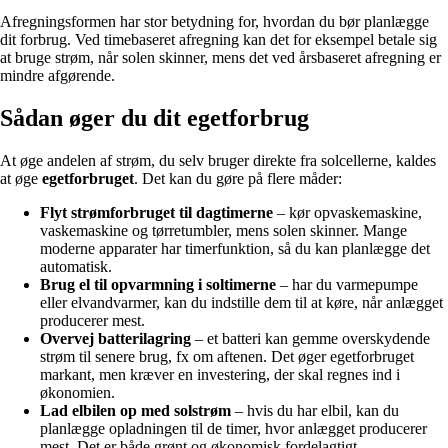
Afregningsformen har stor betydning for, hvordan du bør planlægge
dit forbrug. Ved timebaseret afregning kan det for eksempel betale sig
at bruge strøm, når solen skinner, mens det ved årsbaseret afregning er
mindre afgørende.
Sådan øger du dit egetforbrug
At øge andelen af strøm, du selv bruger direkte fra solcellerne, kaldes
at øge
egetforbruget
. Det kan du gøre på flere måder:
Flyt strømforbruget til dagtimerne
– kør opvaskemaskine,
vaskemaskine og tørretumbler, mens solen skinner. Mange
moderne apparater har timerfunktion, så du kan planlægge det
automatisk.
Brug el til opvarmning i soltimerne
– har du varmepumpe
eller elvandvarmer, kan du indstille dem til at køre, når anlægget
producerer mest.
Overvej batterilagring
– et batteri kan gemme overskydende
strøm til senere brug, fx om aftenen. Det øger egetforbruget
markant, men kræver en investering, der skal regnes ind i
økonomien.
Lad elbilen op med solstrøm
– hvis du har elbil, kan du
planlægge opladningen til de timer, hvor anlægget producerer
mest. Det er både grønt og økonomisk fordelagtigt.