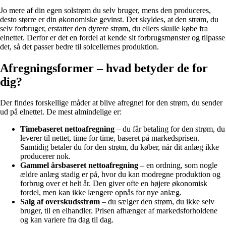
Jo mere af din egen solstrøm du selv bruger, mens den produceres,
desto større er din økonomiske gevinst. Det skyldes, at den strøm, du
selv forbruger, erstatter den dyrere strøm, du ellers skulle købe fra
elnettet. Derfor er det en fordel at kende sit forbrugsmønster og tilpasse
det, så det passer bedre til solcellernes produktion.
Afregningsformer – hvad betyder de for
dig?
Der findes forskellige måder at blive afregnet for den strøm, du sender
ud på elnettet. De mest almindelige er:
Timebaseret nettoafregning
– du får betaling for den strøm, du
leverer til nettet, time for time, baseret på markedsprisen.
Samtidig betaler du for den strøm, du køber, når dit anlæg ikke
producerer nok.
Gammel årsbaseret nettoafregning
– en ordning, som nogle
ældre anlæg stadig er på, hvor du kan modregne produktion og
forbrug over et helt år. Den giver ofte en højere økonomisk
fordel, men kan ikke længere opnås for nye anlæg.
Salg af overskudsstrøm
– du sælger den strøm, du ikke selv
bruger, til en elhandler. Prisen afhænger af markedsforholdene
og kan variere fra dag til dag.