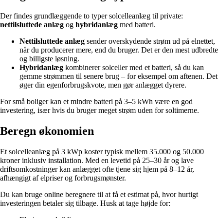
Der findes grundlæggende to typer solcelleanlæg til private:
nettilsluttede anlæg
og
hybridanlæg
med batteri.
Nettilsluttede anlæg
sender overskydende strøm ud på elnettet,
når du producerer mere, end du bruger. Det er den mest udbredte
og billigste løsning.
Hybridanlæg
kombinerer solceller med et batteri, så du kan
gemme strømmen til senere brug – for eksempel om aftenen. Det
øger din egenforbrugskvote, men gør anlægget dyrere.
For små boliger kan et mindre batteri på 3–5 kWh være en god
investering, især hvis du bruger meget strøm uden for soltimerne.
Beregn økonomien
Et solcelleanlæg på 3 kWp koster typisk mellem 35.000 og 50.000
kroner inklusiv installation. Med en levetid på 25–30 år og lave
driftsomkostninger kan anlægget ofte tjene sig hjem på 8–12 år,
afhængigt af elpriser og forbrugsmønster.
Du kan bruge online beregnere til at få et estimat på, hvor hurtigt
investeringen betaler sig tilbage. Husk at tage højde for: