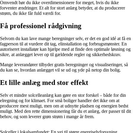
Omvendt bør du ikke overdimensionere for meget, hvis du ikke
forventer ændringer. Et alt for stort anlæg betyder, at du producerer
strøm, du ikke får fuld værdi for.
Få professionel rådgivning
Selvom du kan lave mange beregninger selv, er det en god idé at få en
fagperson til at vurdere dit tag, elinstallation og forbrugsmønster. En
autoriseret installatør kan hjælpe med at finde den optimale løsning og
sikre, at anlægget lever op til gældende regler og sikkerhedskrav.
Mange leverandører tilbyder gratis beregninger og visualiseringer, så
du kan se, hvordan anlægget vil se ud og yde på netop din bolig.
Et lille anlæg med stor effekt
Selv et mindre solcelleanlæg kan gøre en stor forskel – både for din
elregning og for klimaet. For små boliger handler det ikke om at
producere mest muligt, men om at udnytte pladsen og energien bedst
muligt. Med den rette dimensionering får du et anlæg, der passer til dit
behov, og som leverer grøn strøm i mange år frem.
Solceller i lokalsamfundet: En vej til større energiselvforsyning