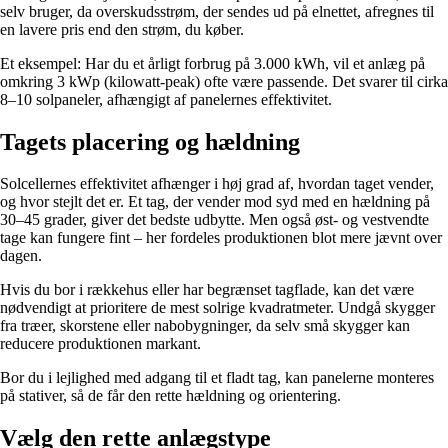
selv bruger, da overskudsstrøm, der sendes ud på elnettet, afregnes til
en lavere pris end den strøm, du køber.
Et eksempel: Har du et årligt forbrug på 3.000 kWh, vil et anlæg på
omkring 3 kWp (kilowatt-peak) ofte være passende. Det svarer til cirka
8–10 solpaneler, afhængigt af panelernes effektivitet.
Tagets placering og hældning
Solcellernes effektivitet afhænger i høj grad af, hvordan taget vender,
og hvor stejlt det er. Et tag, der vender mod syd med en hældning på
30–45 grader, giver det bedste udbytte. Men også øst- og vestvendte
tage kan fungere fint – her fordeles produktionen blot mere jævnt over
dagen.
Hvis du bor i rækkehus eller har begrænset tagflade, kan det være
nødvendigt at prioritere de mest solrige kvadratmeter. Undgå skygger
fra træer, skorstene eller nabobygninger, da selv små skygger kan
reducere produktionen markant.
Bor du i lejlighed med adgang til et fladt tag, kan panelerne monteres
på stativer, så de får den rette hældning og orientering.
Vælg den rette anlægstype