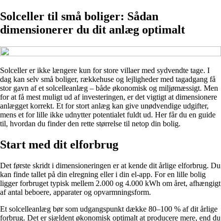
Solceller til små boliger: Sådan
dimensionerer du dit anlæg optimalt
Solceller er ikke længere kun for store villaer med sydvendte tage. I
dag kan selv små boliger, rækkehuse og lejligheder med tagadgang få
stor gavn af et solcelleanlæg – både økonomisk og miljømæssigt. Men
for at få mest muligt ud af investeringen, er det vigtigt at dimensionere
anlægget korrekt. Et for stort anlæg kan give unødvendige udgifter,
mens et for lille ikke udnytter potentialet fuldt ud. Her får du en guide
til, hvordan du finder den rette størrelse til netop din bolig.
Start med dit elforbrug
Det første skridt i dimensioneringen er at kende dit årlige elforbrug. Du
kan finde tallet på din elregning eller i din el-app. For en lille bolig
ligger forbruget typisk mellem 2.000 og 4.000 kWh om året, afhængigt
af antal beboere, apparater og opvarmningsform.
Et solcelleanlæg bør som udgangspunkt dække 80–100 % af dit årlige
forbrug. Det er sjældent økonomisk optimalt at producere mere, end du